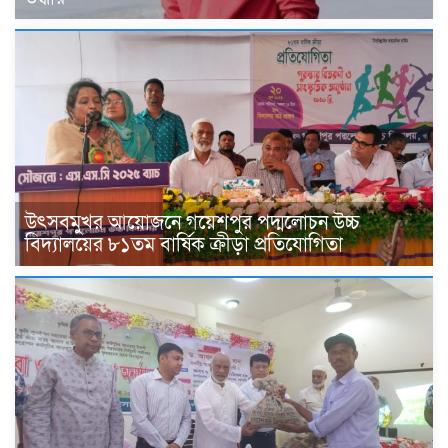
উৎসবমুখর আয়োজনে গয়েশপুর পদ্মলোচন উচ্চ
বিদ্যালয়ের ৮১তম বার্ষিক ক্রীড়া প্রতিযোগিতা