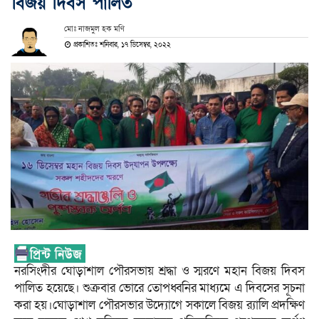
বিজয় দিবস পালিত
মোঃ নাজমুল হক মণি
প্রকাশিতঃ শনিবার, ১৭ ডিসেম্বর, ২০২২
নরসিংদীর ঘোড়াশাল পৌরসভায় শ্রদ্ধা ও স্মরণে মহান বিজয় দিবস
পালিত হয়েছে। শুক্রবার ভোরে তোপধ্বনির মাধ্যমে এ দিবসের সূচনা
করা হয়।ঘোড়াশাল পৌরসভার উদ্যোগে সকালে বিজয় ‌র‌্যালি প্রদক্ষিণ