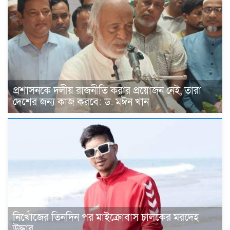
প্রশাসনকে দলীয় রাজনীতি করার প্রয়োজন নেই, তারা
দেশের জন্য কাজ করবে: ড. মঈন খান
নিখোঁজের তিনদিন পর মাইক্রোবাস চালকের মরদেহ
উদ্ধার