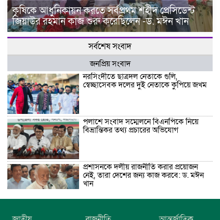
কৃষিকে আধুনিকায়ন করতে সর্বপ্রথম শহীদ প্রেসিডেন্ট
জিয়াউর রহমান কাজ শুরু করেছিলেন -ড. মঈন খান
সর্বশেষ সংবাদ
জনপ্রিয় সংবাদ
নরসিংদীতে ছাত্রদল নেতাকে গুলি,
স্বেচ্ছাসেবক দলের দুই নেতাকে কুপিয়ে জখম
পলাশে সংবাদ সম্মেলনে বিএনপিকে নিয়ে
বিভ্রান্তিকর তথ্য প্রচারের অভিযোগ
প্রশাসনকে দলীয় রাজনীতি করার প্রয়োজন
নেই, তারা দেশের জন্য কাজ করবে: ড. মঈন
খান
নিখোঁজের তিনদিন পর মাইক্রোবাস চালকের
জাতীয়
রাজনীতি
আন্তর্জাতিক