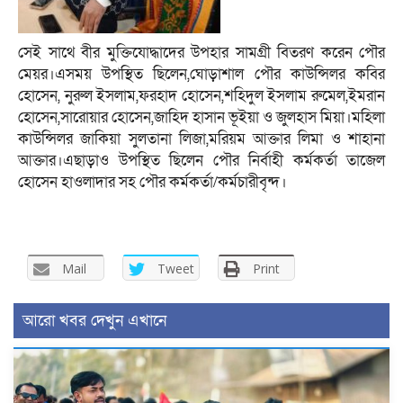
সেই সাথে বীর মুক্তিযোদ্ধাদের উপহার সামগ্রী বিতরণ করেন পৌর
মেয়র।এসময় উপস্থিত ছিলেন,ঘোড়াশাল পৌর কাউন্সিলর কবির
হোসেন, নুরুল ইসলাম,ফরহাদ হোসেন,শহিদুল ইসলাম রুমেল,ইমরান
হোসেন,সারোয়ার হোসেন,জাহিদ হাসান ভূইয়া ও জুলহাস মিয়া।মহিলা
কাউন্সিলর জাকিয়া সুলতানা লিজা,মরিয়ম আক্তার লিমা ও শাহানা
আক্তার।এছাড়াও উপস্থিত ছিলেন পৌর নির্বাহী কর্মকর্তা তাজেল
হোসেন হাওলাদার সহ পৌর কর্মকর্তা/কর্মচারীবৃন্দ।
Mail
Tweet
Print
আরো খবর দেখুন এখানে