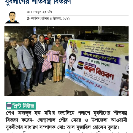
যুবলীগের শীতবস্ত্র বিতরণ
মোঃ নাজমুল হক মণি
প্রকাশিতঃ রবিবার, ৪ ডিসেম্বর, ২০২২
শেখ ফজলুল হক মনি’র জন্মদিনে পলাশে যুবলীগের শীতবস্ত্র
বিতরণ করেন- ঘোড়াশাল পৌর মেয়র ও উপজেলা আওয়ামী
যুবলীগের সাধারণ সম্পাদক মোঃ আল মুজাহিদ হোসেন তুষার।