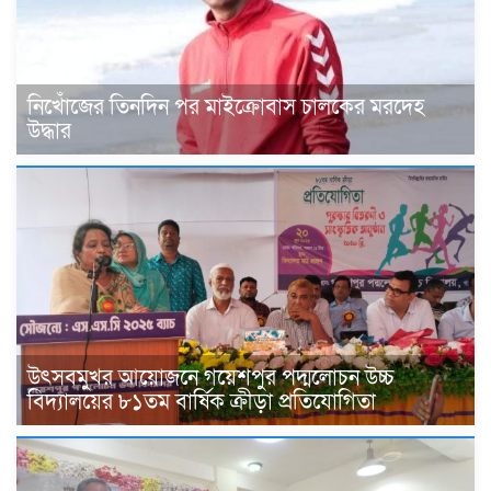
নিখোঁজের তিনদিন পর মাইক্রোবাস চালকের মরদেহ
উদ্ধার
উৎসবমুখর আয়োজনে গয়েশপুর পদ্মলোচন উচ্চ
বিদ্যালয়ের ৮১তম বার্ষিক ক্রীড়া প্রতিযোগিতা