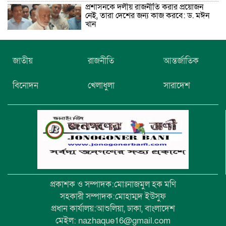
প্রশাসনকে দলীয় রাজনীতি করার প্রয়োজন
নেই, তারা দেশের জন্য কাজ করবে: ড. মঈন
খান
নিখোঁজের তিনদিন পর মাইক্রোবাস চালকের
জাতীয়
রাজনীতি
আন্তর্জাতিক
মরদেহ উদ্ধার
বিনোদন
খেলাধুলা
সারাদেশ
উৎসবমুখর আয়োজনে গয়েশপুর পদ্মলোচন
উচ্চ বিদ্যালয়ের ৮১তম বার্ষিক ক্রীড়া
প্রতিযোগিতা
প্রকাশক ও সম্পাদক:মোঃনাজমুল হক মণি
সহকারী সম্পাদক:মোহাম্মদ ইউসুফ
প্রধান কার্যালয়:আশুলিয়া, ঢাকা, বাংলাদেশ
মেইল: nazhaque16@gmail.com