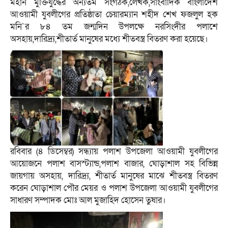
মহান মুক্তিযুদ্ধের অন্যতম সংগঠক,লেখক,সাংবাদিক বাংলাদেশ
আওয়ামী যুবলীগের প্রতিষ্ঠাতা চেয়ারম্যান শহীদ শেখ ফজলুল হক
মনি‍‍`র ৮৪ তম জন্মদিন উপলক্ষে নরসিংদীর পলাশে
অসহায়,দারিদ্র্য,শীতার্ত মানুষের মধ্যে শীতবস্ত্র বিতরণ করা হয়েছে।
রবিবার (৪ ডিসেম্বর) সন্ধ্যায় পলাশ উপজেলা আওয়ামী যুবলীগের
আয়োজনে পলাশ বাসস্ট্যান্ড,পলাশ বাজার, ঘোড়াশাল সহ বিভিন্ন
জায়গায় অসহায়, দারিদ্র্য, শীতার্ত মানুষের মাঝে শীতবস্ত্র বিতরণ
করেন ঘোড়াশাল পৌর মেয়র ও পলাশ উপজেলা আওয়ামী যুবলীগের
সাধারণ সম্পাদক মোঃ আল মুজাহিদ হোসেন তুষার।