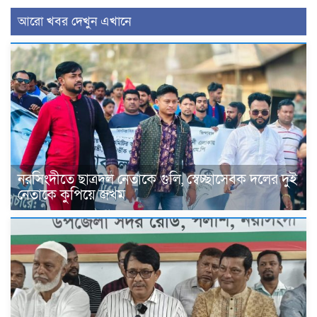
আরো খবর দেখুন এখানে
নরসিংদীতে ছাত্রদল নেতাকে গুলি, স্বেচ্ছাসেবক দলের দুই
নেতাকে কুপিয়ে জখম