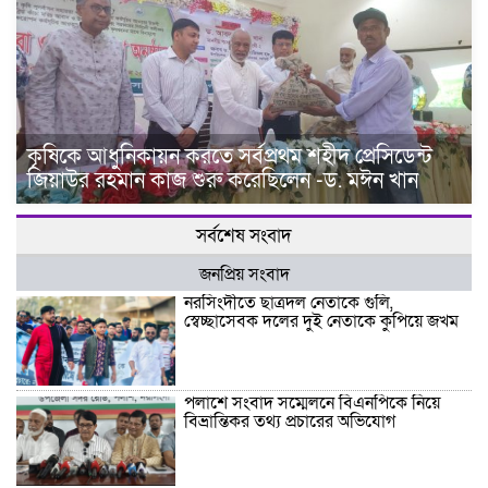
কৃষিকে আধুনিকায়ন করতে সর্বপ্রথম শহীদ প্রেসিডেন্ট
জিয়াউর রহমান কাজ শুরু করেছিলেন -ড. মঈন খান
সর্বশেষ সংবাদ
জনপ্রিয় সংবাদ
নরসিংদীতে ছাত্রদল নেতাকে গুলি,
স্বেচ্ছাসেবক দলের দুই নেতাকে কুপিয়ে জখম
পলাশে সংবাদ সম্মেলনে বিএনপিকে নিয়ে
বিভ্রান্তিকর তথ্য প্রচারের অভিযোগ