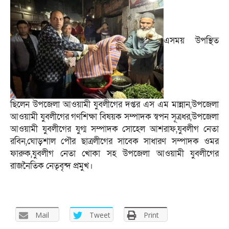
এসময় উপস্থিত
ছিলেন উপজেলা আওয়ামী যুবলীগের দপ্তর এস এম মান্নান,উপজেলা
আওয়ামী যুবলীগের গণশিক্ষা বিষয়ক সম্পাদক স্বপন সূত্রধর,উপজেলা
আওয়ামী যুবলীগের যুগ্ম সম্পাদক সোহেল আশরাফ,যুবলীগ নেতা
রবিন,ঘোড়শাল পৌর ছাত্রলীগের সাবেক সাধারণ সম্পাদক ওমর
ফারুক,যুবলীগ নেতা খোকা সহ উপজেলা আওয়ামী যুবলীগের
রাজনৈতিক নেতৃবৃন্দ প্রমুখ।
Mail
Tweet
Print