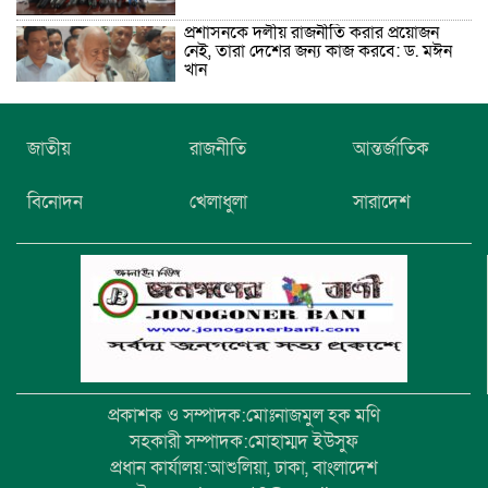
প্রশাসনকে দলীয় রাজনীতি করার প্রয়োজন
নেই, তারা দেশের জন্য কাজ করবে: ড. মঈন
খান
নিখোঁজের তিনদিন পর মাইক্রোবাস চালকের
জাতীয়
রাজনীতি
আন্তর্জাতিক
মরদেহ উদ্ধার
বিনোদন
খেলাধুলা
সারাদেশ
উৎসবমুখর আয়োজনে গয়েশপুর পদ্মলোচন
উচ্চ বিদ্যালয়ের ৮১তম বার্ষিক ক্রীড়া
প্রতিযোগিতা
প্রকাশক ও সম্পাদক:মোঃনাজমুল হক মণি
সহকারী সম্পাদক:মোহাম্মদ ইউসুফ
প্রধান কার্যালয়:আশুলিয়া, ঢাকা, বাংলাদেশ