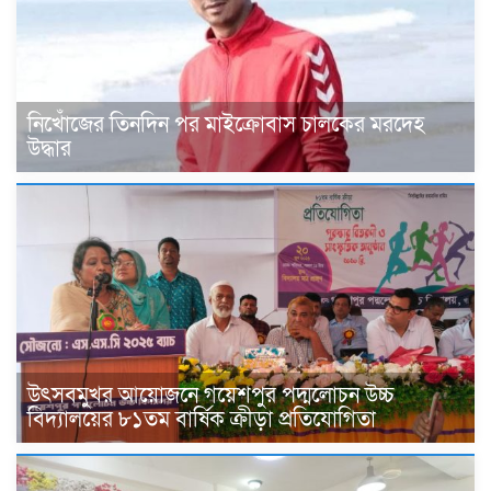
নিখোঁজের তিনদিন পর মাইক্রোবাস চালকের মরদেহ
উদ্ধার
উৎসবমুখর আয়োজনে গয়েশপুর পদ্মলোচন উচ্চ
বিদ্যালয়ের ৮১তম বার্ষিক ক্রীড়া প্রতিযোগিতা