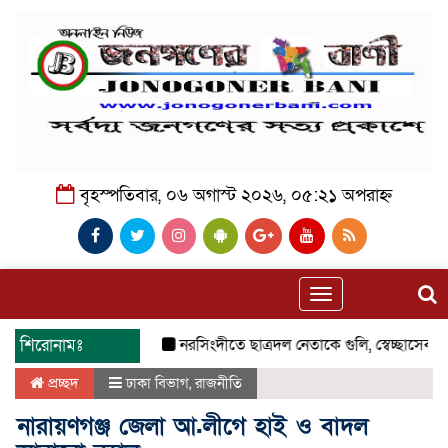
বৃহস্পতিবার, ০৬ অগাস্ট ২০২৬, ০৫:২১ অপরাহ্ন
Toggle
navigation
শিরোনামঃ
নরসিংদীতে ছাত্রদল নেতাকে গুলি, স্বেচ্ছাসেবক দল
প্রচ্ছদ
ঢাকা বিভাগ
,
রাজনীতি
নারায়ণগঞ্জ জেলা আ.লীগে হাই ও বাদল