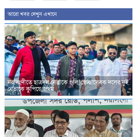
আরো খবর দেখুন এখানে
নরসিংদীতে ছাত্রদল নেতাকে গুলি, স্বেচ্ছাসেবক দলের দুই
নেতাকে কুপিয়ে জখম