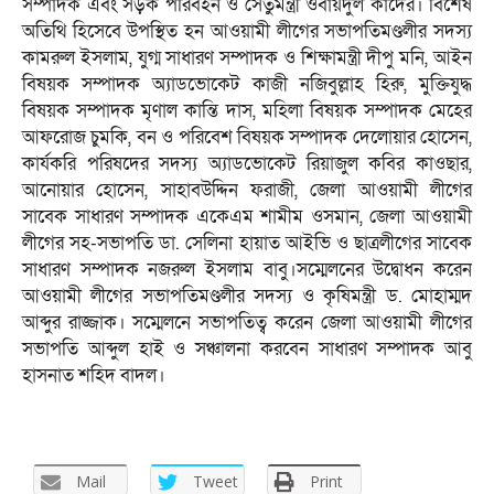
সম্পাদক এবং সড়ক পরিবহন ও সেতুমন্ত্রী ওবায়দুল কাদের। বিশেষ
অতিথি হিসেবে উপস্থিত হন আওয়ামী লীগের সভাপতিমণ্ডলীর সদস্য
কামরুল ইসলাম, যুগ্ম সাধারণ সম্পাদক ও শিক্ষামন্ত্রী দীপু মনি, আইন
বিষয়ক সম্পাদক অ্যাডভোকেট কাজী নজিবুল্লাহ হিরু, মুক্তিযুদ্ধ
বিষয়ক সম্পাদক মৃণাল কান্তি দাস, মহিলা বিষয়ক সম্পাদক মেহের
আফরোজ চুমকি, বন ও পরিবেশ বিষয়ক সম্পাদক দেলোয়ার হোসেন,
কার্যকরি পরিষদের সদস্য অ্যাডভোকেট রিয়াজুল কবির কাওছার,
আনোয়ার হোসেন, সাহাবউদ্দিন ফরাজী, জেলা আওয়ামী লীগের
সাবেক সাধারণ সম্পাদক একেএম শামীম ওসমান, জেলা আওয়ামী
লীগের সহ-সভাপতি ডা. সেলিনা হায়াত আইভি ও ছাত্রলীগের সাবেক
সাধারণ সম্পাদক নজরুল ইসলাম বাবু।সম্মেলনের উদ্বোধন করেন
আওয়ামী লীগের সভাপতিমণ্ডলীর সদস্য ও কৃষিমন্ত্রী ড. মোহাম্মদ
আব্দুর রাজ্জাক। সম্মেলনে সভাপতিত্ব করেন জেলা আওয়ামী লীগের
সভাপতি আব্দুল হাই ও সঞ্চালনা করবেন সাধারণ সম্পাদক আবু
হাসনাত শহিদ বাদল।
Mail
Tweet
Print