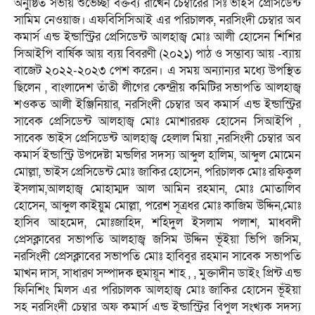
অনুষ্ঠিত সভায় শুভেচ্ছা বক্তব্য রাখেন চেম্বারের সিঃ ভাইস প্রেসিডেন্ট
সামিম নেওয়াজ। এফবিসিসিআই এর পরিচালক, নরসিংদী চেম্বার অব
কমার্স এন্ড ইন্ডাস্ট্রির প্রেসিডেন্ট আলহাজ্ব মোঃ আলী হোসেন শিশির
সিআইপি বার্ষিক আয় ব্যয় বিবরণী (২০২১) পাঠ ও সম্ভাব্য আয় -ব্যায়
বাজেট ২০২২-২০২৩ পেশ করেন। এ সময় অন্যান্যর মধ্যে উপস্থিত
ছিলেন , বাংলাদেশ তাঁতী লীগের কেন্দ্রীয় কমিটির সভাপতি আলহাজ্ব
শওকত আলী ইঞ্জিনিয়ার, নরসিংদী চেম্বার অব কমার্স এন্ড ইন্ডাস্ট্রির
সাবেক প্রেসিডেন্ট আলহাজ্ব মোঃ মোশাররফ হোসেন সিআইপি ,
সাবেক ভাইস প্রেসিডেন্ট আলহাজ্ব হেলাল মিয়া ,নরসিংদী চেম্বার অব
কমার্স ইন্ডাস্ট্রি উপদেষ্টা মন্ডলির সদস্য আব্দুল হালিম, আব্দুল মোমেন
মোল্লা, ভাইস প্রেসিডেন্ট মোঃ জাকির হোসেন, পরিচালক মোঃ রফিকুল
ইসলাম,আলহাজ্ব মোহাম্মদ আল আমিন রহমান, মোঃ মোতালিব
হোসেন, আব্দুল কাইয়ুম মোল্লা, পরেশ সূত্রধর মোঃ কাজিম উদ্দিন,মোঃ
হাসিব আহমেদ, মোঃজাহিদ, শহিদুল ইসলাম পলাশ, মাধবদী
প্রেসক্লাবের সভাপতি আলহাজ্ব জসিম উদ্দিন ভূঁইয়া ভিপি জসিম,
নরসিংদী প্রেসক্লাবের সভাপতি মোঃ হাবিবুর রহমান সাবেক সভাপতি
মাখন দাস, সাধারণ সম্পাদক হুমায়ূন শাহ , , মুক্তাদীন ডাইং প্রিন্ট এন্ড
ফিনিশিং মিলস এর পরিচালক আলহাজ্ব মোঃ জাকির হোসেন ভূঁইয়া
সহ নরসিংদী চেম্বার অফ কমার্স এন্ড ইন্ডাস্ট্রির বিপুল সংখ্যক সদস্য