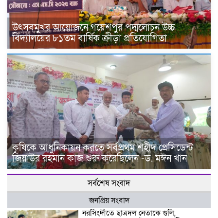
উৎসবমুখর আয়োজনে গয়েশপুর পদ্মলোচন উচ্চ
বিদ্যালয়ের ৮১তম বার্ষিক ক্রীড়া প্রতিযোগিতা
কৃষিকে আধুনিকায়ন করতে সর্বপ্রথম শহীদ প্রেসিডেন্ট
জিয়াউর রহমান কাজ শুরু করেছিলেন -ড. মঈন খান
সর্বশেষ সংবাদ
জনপ্রিয় সংবাদ
নরসিংদীতে ছাত্রদল নেতাকে গুলি,