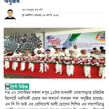
অনুষ্ঠিত
মোঃ নাজমুল হক মণি
প্রকাশিতঃ সোমবার, ২৯ আগস্ট, ২০২২
গত ২৭ সেপ্টেম্বর সকাল দপুর ১২টায় মাধবদী নোয়াপাড়াস্ত হরিটেজ
রিসোর্টে নরসিংদী চেম্বার অব কমার্সে সাধারণ সভা অনুষ্ঠিত হয়েছে।
এন সি সি আই এর প্রেসিডেন্ট আলী হোসেন শিশির এর সভাপতিত্বে