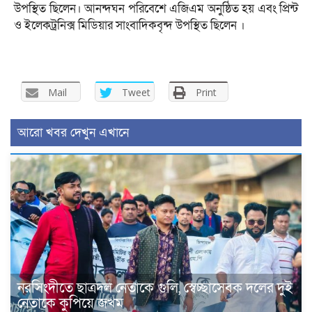
উপস্থিত ছিলেন। আনন্দঘন পরিবেশে এজিএম অনুষ্ঠিত হয় এবং প্রিন্ট
ও ইলেকট্রনিক্স মিডিয়ার সাংবাদিকবৃন্দ উপস্থিত ছিলেন ।
Mail
Tweet
Print
আরো খবর দেখুন এখানে
নরসিংদীতে ছাত্রদল নেতাকে গুলি, স্বেচ্ছাসেবক দলের দুই
নেতাকে কুপিয়ে জখম