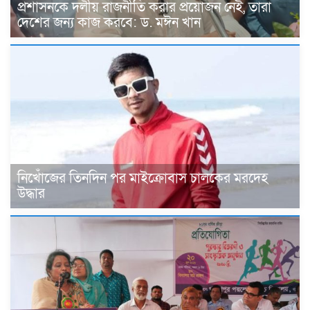
প্রশাসনকে দলীয় রাজনীতি করার প্রয়োজন নেই, তারা
দেশের জন্য কাজ করবে: ড. মঈন খান
নিখোঁজের তিনদিন পর মাইক্রোবাস চালকের মরদেহ
উদ্ধার