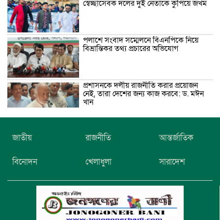
স্বেচ্ছাসেবক দলের দুই নেতাকে কুপিয়ে জখম
পলাশে সংবাদ সম্মেলনে বিএনপিকে নিয়ে
বিভ্রান্তিকর তথ্য প্রচারের অভিযোগ
প্রশাসনকে দলীয় রাজনীতি করার প্রয়োজন
নেই, তারা দেশের জন্য কাজ করবে: ড. মঈন
খান
নিখোঁজের তিনদিন পর মাইক্রোবাস চালকের
জাতীয়
রাজনীতি
আন্তর্জাতিক
মরদেহ উদ্ধার
বিনোদন
খেলাধুলা
সারাদেশ
উৎসবমুখর আয়োজনে গয়েশপুর পদ্মলোচন
উচ্চ বিদ্যালয়ের ৮১তম বার্ষিক ক্রীড়া
প্রতিযোগিতা