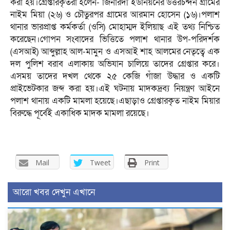
করা হয়।গ্রেপ্তারকৃতরা হলেন- জিনারদী ইউনিয়নের উত্তরচন্দন গ্রামের
নাইম মিয়া (২৬) ও চৌতুরপর গ্রামের আরমান হোসেন (১৬)।পলাশ
থানার ভারপ্রাপ্ত কর্মকর্তা (ওসি) মোহাম্মদ ইলিয়াছ এই তথ্য নিশ্চিত
করেছেন।গোপন সংবাদের ভিত্তিতে পলাশ থানার উপ-পরিদর্শক
(এসআই) আব্দুল্লাহ আল-মামুন ও এসআই শাহ আলমের নেতৃত্বে এক
দল পুলিশ বরাব এলাকায় অভিযান চালিয়ে তাদের গ্রেপ্তার করে।
এসময় তাদের দখল থেকে ২৫ কেজি গাঁজা উদ্ধার ও একটি
প্রাইভেটকার জব্দ করা হয়।এই ঘটনায় মাদকদ্রব্য নিয়ন্ত্রণ আইনে
পলাশ থানায় একটি মামলা হয়েছে।এছাড়াও গ্রেপ্তারকৃত নাইম মিয়ার
বিরুদ্ধে পূর্বেই একাধিক মাদক মামলা রয়েছে।
Mail
Tweet
Print
আরো খবর দেখুন এখানে