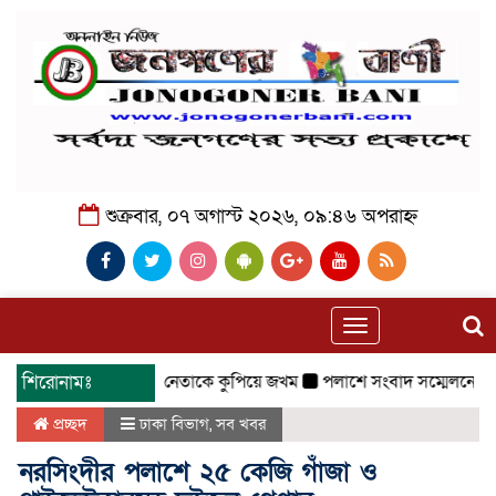
শুক্রবার, ০৭ অগাস্ট ২০২৬, ০৯:৪৬ অপরাহ্ন
Toggle
navigation
্বেচ্ছাসেবক দলের দুই নেতাকে কুপিয়ে জখম
শিরোনামঃ
পলাশে সংবাদ সম্মেলনে বিএনপিকে 
প্রচ্ছদ
ঢাকা বিভাগ
,
সব খবর
নরসিংদীর পলাশে ২৫ কেজি গাঁজা ও