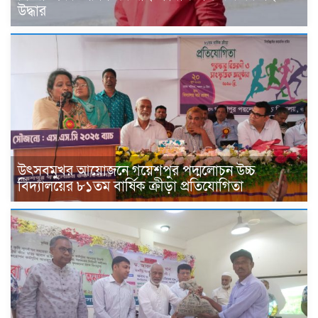
উদ্ধার
উৎসবমুখর আয়োজনে গয়েশপুর পদ্মলোচন উচ্চ
বিদ্যালয়ের ৮১তম বার্ষিক ক্রীড়া প্রতিযোগিতা