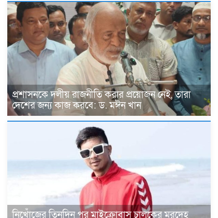
প্রশাসনকে দলীয় রাজনীতি করার প্রয়োজন নেই, তারা
দেশের জন্য কাজ করবে: ড. মঈন খান
নিখোঁজের তিনদিন পর মাইক্রোবাস চালকের মরদেহ