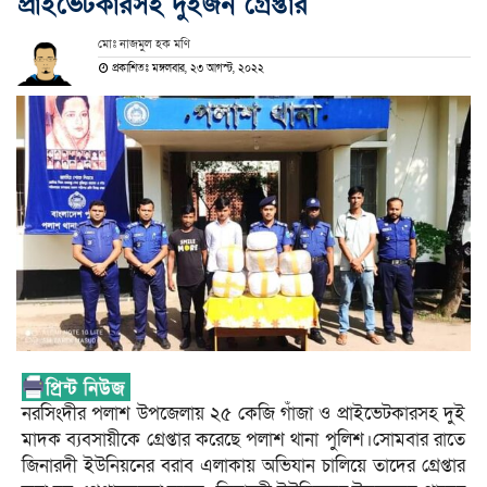
প্রাইভেটকারসহ দুইজন গ্রেপ্তার
মোঃ নাজমুল হক মণি
প্রকাশিতঃ মঙ্গলবার, ২৩ আগস্ট, ২০২২
নরসিংদীর পলাশ উপজেলায় ২৫ কেজি গাঁজা ও প্রাইভেটকারসহ দুই
মাদক ব্যবসায়ীকে গ্রেপ্তার করেছে পলাশ থানা পুলিশ।সোমবার রাতে
জিনারদী ইউনিয়নের বরাব এলাকায় অভিযান চালিয়ে তাদের গ্রেপ্তার