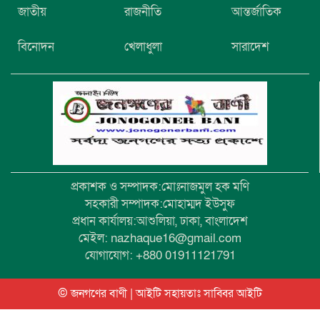
নিখোঁজের তিনদিন পর মাইক্রোবাস চালকের
জাতীয়
রাজনীতি
আন্তর্জাতিক
মরদেহ উদ্ধার
বিনোদন
খেলাধুলা
সারাদেশ
উৎসবমুখর আয়োজনে গয়েশপুর পদ্মলোচন
উচ্চ বিদ্যালয়ের ৮১তম বার্ষিক ক্রীড়া
প্রতিযোগিতা
প্রকাশক ও সম্পাদক:মোঃনাজমুল হক মণি
সহকারী সম্পাদক:মোহাম্মদ ইউসুফ
প্রধান কার্যালয়:আশুলিয়া, ঢাকা, বাংলাদেশ
মেইল: nazhaque16@gmail.com
যোগাযোগ: +880 01911121791
© জনগণের বাণী | আইটি সহায়তাঃ
সাব্বির আইটি