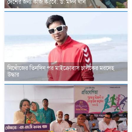
দেশের জন্য কাজ করবে: ড. মঈন খান
নিখোঁজের তিনদিন পর মাইক্রোবাস চালকের মরদেহ
উদ্ধার