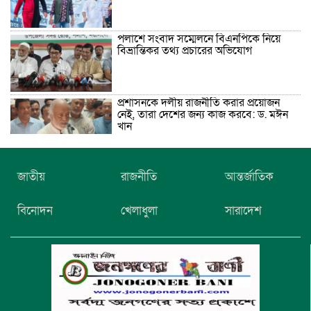
পলাশে সংবাদ সম্মেলনে বিএনপিকে নিয়ে
বিভ্রান্তিকর তথ্য প্রচারের অভিযোগ
প্রশাসনকে দলীয় রাজনীতি করার প্রয়োজন
নেই, তারা দেশের জন্য কাজ করবে: ড. মঈন
খান
নিখোঁজের তিনদিন পর মাইক্রোবাস চালকের
জাতীয়
রাজনীতি
আন্তর্জাতিক
মরদেহ উদ্ধার
বিনোদন
খেলাধুলা
সারাদেশ
উৎসবমুখর আয়োজনে গয়েশপুর পদ্মলোচন
উচ্চ বিদ্যালয়ের ৮১তম বার্ষিক ক্রীড়া
প্রতিযোগিতা