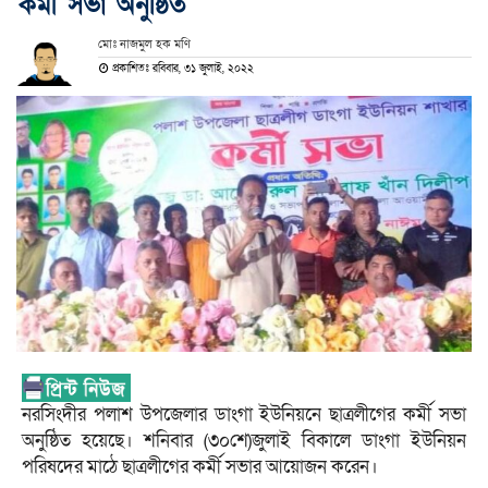
কর্মী সভা অনুষ্ঠিত
মোঃ নাজমুল হক মণি
প্রকাশিতঃ রবিবার, ৩১ জুলাই, ২০২২
নরসিংদীর পলাশ উপজেলার ডাংগা ইউনিয়নে ছাত্রলীগের কর্মী সভা
অনুষ্ঠিত হয়েছে। শনিবার (৩০শে)জুলাই বিকালে ডাংগা ইউনিয়ন
পরিষদের মাঠে ছাত্রলীগের কর্মী সভার আয়োজন করেন।