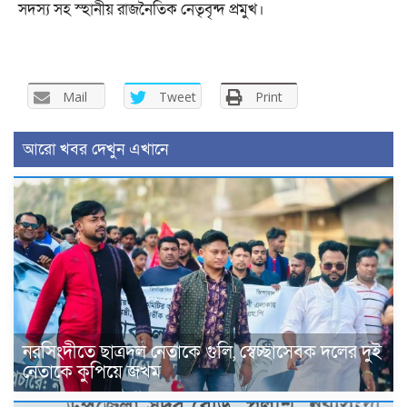
সদস্য সহ স্হানীয় রাজনৈতিক নেতৃবৃন্দ প্রমুখ।
Mail
Tweet
Print
আরো খবর দেখুন এখানে
নরসিংদীতে ছাত্রদল নেতাকে গুলি, স্বেচ্ছাসেবক দলের দুই
নেতাকে কুপিয়ে জখম