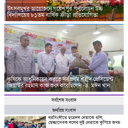
উৎসবমুখর আয়োজনে গয়েশপুর পদ্মলোচন উচ্চ
বিদ্যালয়ের ৮১তম বার্ষিক ক্রীড়া প্রতিযোগিতা
কৃষিকে আধুনিকায়ন করতে সর্বপ্রথম শহীদ প্রেসিডেন্ট
জিয়াউর রহমান কাজ শুরু করেছিলেন -ড. মঈন খান
সর্বশেষ সংবাদ
জনপ্রিয় সংবাদ
নরসিংদীতে ছাত্রদল নেতাকে গুলি,
স্বেচ্ছাসেবক দলের দুই নেতাকে কুপিয়ে জখম