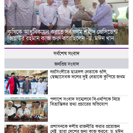
কৃষিকে আধুনিকায়ন করতে সর্বপ্রথম শহীদ প্রেসিডেন্ট
জিয়াউর রহমান কাজ শুরু করেছিলেন -ড. মঈন খান
সর্বশেষ সংবাদ
জনপ্রিয় সংবাদ
নরসিংদীতে ছাত্রদল নেতাকে গুলি,
স্বেচ্ছাসেবক দলের দুই নেতাকে কুপিয়ে জখম
পলাশে সংবাদ সম্মেলনে বিএনপিকে নিয়ে
বিভ্রান্তিকর তথ্য প্রচারের অভিযোগ
প্রশাসনকে দলীয় রাজনীতি করার প্রয়োজন
নেই, তারা দেশের জন্য কাজ করবে: ড. মঈন