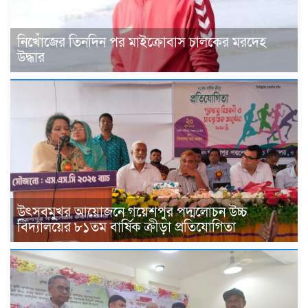
নিখোঁজের তিনদিন পর মাইক্রোবাস চালকের মরদেহ
উদ্ধার
উৎসবমুখর আয়োজনে গয়েশপুর পদ্মলোচন উচ্চ
বিদ্যালয়ের ৮১তম বার্ষিক ক্রীড়া প্রতিযোগিতা