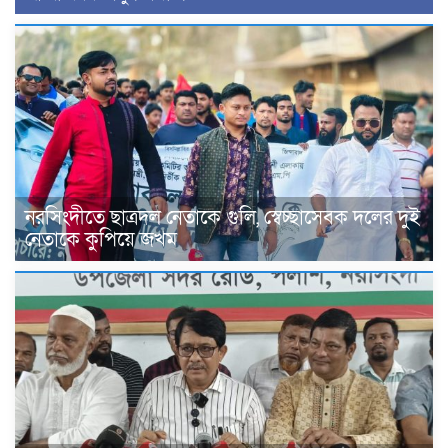
নরসিংদীতে ছাত্রদল নেতাকে গুলি, স্বেচ্ছাসেবক দলের দুই
নেতাকে কুপিয়ে জখম