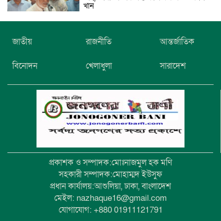
খান
নিখোঁজের তিনদিন পর মাইক্রোবাস চালকের
জাতীয়
রাজনীতি
আন্তর্জাতিক
মরদেহ উদ্ধার
বিনোদন
খেলাধুলা
সারাদেশ
উৎসবমুখর আয়োজনে গয়েশপুর পদ্মলোচন
উচ্চ বিদ্যালয়ের ৮১তম বার্ষিক ক্রীড়া
প্রতিযোগিতা
প্রকাশক ও সম্পাদক:মোঃনাজমুল হক মণি
সহকারী সম্পাদক:মোহাম্মদ ইউসুফ
প্রধান কার্যালয়:আশুলিয়া, ঢাকা, বাংলাদেশ
মেইল: nazhaque16@gmail.com
যোগাযোগ: +880 01911121791