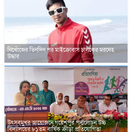
নিখোঁজের তিনদিন পর মাইক্রোবাস চালকের মরদেহ
উদ্ধার
উৎসবমুখর আয়োজনে গয়েশপুর পদ্মলোচন উচ্চ
বিদ্যালয়ের ৮১তম বার্ষিক ক্রীড়া প্রতিযোগিতা