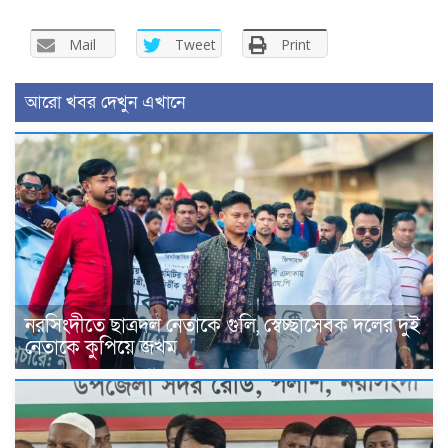
Mail
Tweet
Print
আরো খবর দেখুন এখানে
নরসিংদীতে ছাত্রদল নেতাকে গুলি, স্বেচ্ছাসেবক দলের দুই
নেতাকে কুপিয়ে জখম