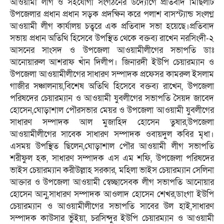
আওয়ামী লীগ ও সহযোগী সংগঠনের উদ্যোগে প্রতিবাদ মিছিলটি
উপজেলার প্রধান প্রধান সড়ক প্রদক্ষিন করে পলাশ বাসস্ট্যান্ড সংলগ্ন
আওয়ামী লীগ কার্যালয় চত্বরে এক প্রতিবাদ সভা হয়েছে।প্রতিবাদ
সভায় প্রধান অতিথি হিসেবে উপস্থিত থেকে বক্তব্য রাখেন নরসিংদী-২
আসনের সাংসদ ও উপজেলা আওয়ামীলীগের সভাপতি ডাঃ
আনোয়ারুল আশরাফ খাঁন দিলীপ। জিনারদী ইউপি চেয়ারম্যান ও
উপজেলা আওয়ামীলীগের সাধারণ সম্পাদক প্রফেসর কামরুল ইসলাম
গাজীর সঞ্চালনায়,বিশেষ অতিথি হিসেবে বক্তব্য রাখেন, উপজেলা
পরিষদের চেয়ারম্যান ও আওয়ামী যুবলীগের সভাপতি সৈয়দ জাবেদ
হোসেন,ঘোড়াশাল পৌরসভার মেয়র ও উপজেলা আওয়ামী যুবলীগের
সাধারণ সম্পাদক আল মুজাহিদ হোসেন তুষার,উপজেলা
আওয়ামীলীগের সাবেক সাধারণ সম্পাদক ওবায়দুল কবির মৃধা।
এসময় উপস্থিত ছিলেন,ঘোড়াশাল পৌর আওয়ামী লীগ সভাপতি
শরীফুল হক, সাধারণ সম্পাদক এস এম শফি, উপজেলা পরিষদের
ভাইস চেয়ারম্যান করীউল্লাহ সরকার, মহিলা ভাইস চেয়ারম্যান সেলিনা
আক্তার ও উপজেলা আওয়ামী স্বেচ্ছাসেবক লীগ সভাপতি আনোয়ার
হোসেন আনু,সাধারণ সম্পাদক আওলাদ হোসেন শেখর,ডাংগা ইউপি
চেয়ারম্যান ও আওয়ামীলীগের সভাপতি সাবের উল হাই,সাধারণ
সম্পাদক কাউসার ভুঁইয়া, চরসিন্দুর ইউপি চেয়ারম্যান ও আওয়ামী