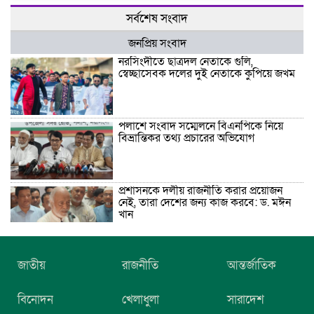
সর্বশেষ সংবাদ
জনপ্রিয় সংবাদ
নরসিংদীতে ছাত্রদল নেতাকে গুলি,
স্বেচ্ছাসেবক দলের দুই নেতাকে কুপিয়ে জখম
পলাশে সংবাদ সম্মেলনে বিএনপিকে নিয়ে
বিভ্রান্তিকর তথ্য প্রচারের অভিযোগ
প্রশাসনকে দলীয় রাজনীতি করার প্রয়োজন
নেই, তারা দেশের জন্য কাজ করবে: ড. মঈন
খান
নিখোঁজের তিনদিন পর মাইক্রোবাস চালকের
জাতীয়
রাজনীতি
আন্তর্জাতিক
মরদেহ উদ্ধার
বিনোদন
খেলাধুলা
সারাদেশ