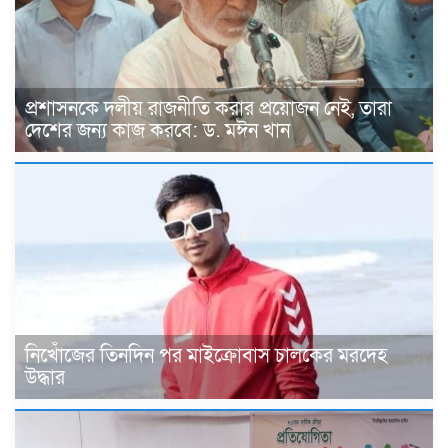
প্রশাসনকে দলীয় রাজনীতি করার প্রয়োজন নেই, তারা
দেশের জন্য কাজ করবে: ড. মঈন খান
নিখোঁজের তিনদিন পর মাইক্রোবাস চালকের মরদেহ
উদ্ধার