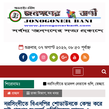
শুক্রবার, ০৭ অগাস্ট ২০২৬, ০৮:৫০ পূর্বাহ্ন
Toggle
navigation
শিরোনামঃ
নরসিংদীতে ছাত্রদল নেতাকে গুলি, স্বেচ্ছাসেবক 
প্রচ্ছদ
ঢাকা বিভাগ
,
সব খবর
নরসিংদীতে বিএনপির শোডাউনকে কেন্দ্র করে