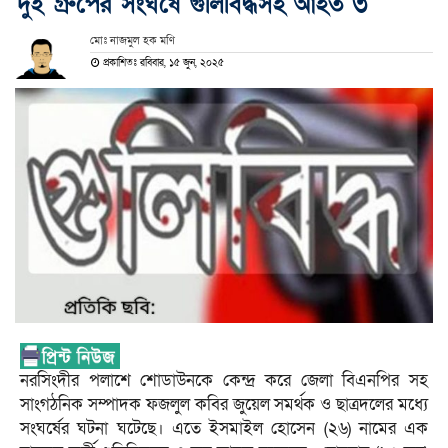
দুই গ্রুপের সংঘর্ষে গুলিবিদ্ধসহ আহত ৩
মোঃ নাজমুল হক মণি
প্রকাশিতঃ রবিবার, ১৫ জুন, ২০২৫
নরসিংদীর পলাশে শোডাউনকে কেন্দ্র করে জেলা বিএনপির সহ
সাংগঠনিক সম্পাদক ফজলুল কবির জুয়েল সমর্থক ও ছাত্রদলের মধ্যে
সংঘর্ষের ঘটনা ঘটেছে। এতে ইসমাইল হোসেন (২৬) নামের এক