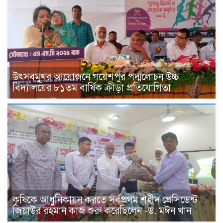
উৎসবমুখর আয়োজনে গয়েশপুর পদ্মলোচন উচ্চ
বিদ্যালয়ের ৮১তম বার্ষিক ক্রীড়া প্রতিযোগিতা
কৃষিকে আধুনিকায়ন করতে সর্বপ্রথম শহীদ প্রেসিডেন্ট
জিয়াউর রহমান কাজ শুরু করেছিলেন -ড. মঈন খান