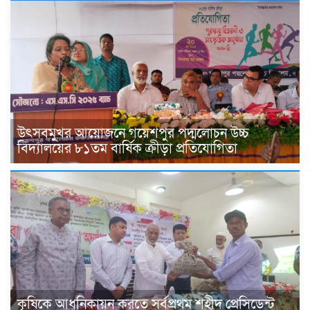
উৎসবমুখর আয়োজনে গয়েশপুর পদ্মলোচন উচ্চ
বিদ্যালয়ের ৮১তম বার্ষিক ক্রীড়া প্রতিযোগিতা
কৃষিকে আধুনিকায়ন করতে সর্বপ্রথম শহীদ প্রেসিডেন্ট