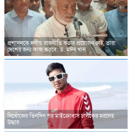
প্রশাসনকে দলীয় রাজনীতি করার প্রয়োজন নেই, তারা
দেশের জন্য কাজ করবে: ড. মঈন খান
নিখোঁজের তিনদিন পর মাইক্রোবাস চালকের মরদেহ
উদ্ধার