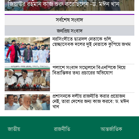
জিয়াউর রহমান কাজ শুরু করেছিলেন -ড. মঈন খান
সর্বশেষ সংবাদ
জনপ্রিয় সংবাদ
নরসিংদীতে ছাত্রদল নেতাকে গুলি,
স্বেচ্ছাসেবক দলের দুই নেতাকে কুপিয়ে জখম
পলাশে সংবাদ সম্মেলনে বিএনপিকে নিয়ে
বিভ্রান্তিকর তথ্য প্রচারের অভিযোগ
প্রশাসনকে দলীয় রাজনীতি করার প্রয়োজন
নেই, তারা দেশের জন্য কাজ করবে: ড. মঈন
খান
নিখোঁজের তিনদিন পর মাইক্রোবাস চালকের
জাতীয়
রাজনীতি
আন্তর্জাতিক
মরদেহ উদ্ধার