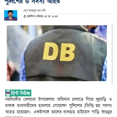
পুলিশের ৬ সদস্য আহত
মোঃ নাজমুল হক মণি
প্রকাশিতঃ রবিবার, ২৫ মে, ২০২৫
নরসিংদীর বেলাবো উপজেলায় অভিযান চালাতে গিয়ে জুয়াড়ি ও
মাদক ব্যবসায়ীদের হামলায় গোয়েন্দা পুলিশের (ডিবি) ছয় সদস্য
আহত হয়েছেন। একইসঙ্গে তাদের ব্যবহৃত হাইয়েস গাড়ি ভাঙচুর