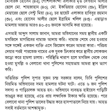
মোবারক হোসেন (৪২), গোশলাকান্দা এলাকার মৃত দেওয়ান আলীর
ছেলে মো. শাহজাহান (৪০), মো. ইকতিয়ার হোসেন (৩৮), ইদ্রিস
মেম্বারের ছেলে সেন্টু মিয়া (৪২), চর ছায়েট এলাকার হাবিবুর রহমান
(৩৮), এবং হোসেন আলীর ছেলে ইব্রাহিম খলিল (৪৩)। এছাড়াও
মামলায় অজ্ঞাত আরও ৪০-৫০ জনকে আসামি করা হয়েছে।
এসআই আব্দুস সালাম জানান, আমরা অভিযানের সময় স্থানীয় একটি
মসজিদে মাগরিবের নামাজ আদায় করি। নামাজ শেষে বের হওয়ার
সঙ্গে সঙ্গেই একজন ব্যক্তি এসে জিজ্ঞেস করেন আমরা কারা। পরিচয়
দেয়ার পরই পারভেজ নামের এক যুবক চিৎকার করে স্থানীয় লোকজন
জড়ো করে হামলা চালায়। পরিস্থিতি খারাপ হলে মসজিদ থেকে বের
হওয়া মুসল্লি ও বেলাবো থানা পুলিশের সহায়তায় আমরা স্থান ত্যাগ
করি।
অতিরিক্ত পুলিশ সুপার সুজন চন্দ্র সরকার বলেন, ডিবি পুলিশের
নিয়মিত অভিযানের সময় হামলার ঘটনা ঘটে। এতে ৬ জন পুলিশ
সদস্য ও গাড়িচালক আহত হন। অভিযানে ব্যবহৃত হাইয়েস গাড়িটি
ভাঙচুর করা হয়েছে, এতে প্রায় লক্ষাধিক টাকার ক্ষতি হয়েছে। পরে
বেলাবো থানা পুলিশ তাদের উদ্ধার করে হাসপাতালে নিয়ে যায়। আহত
সবাই বর্তমানে আশঙ্কামুক্ত।