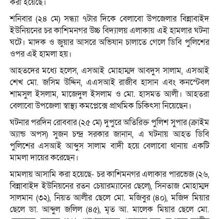
করা হয়েছে।
শনিবার (২৪ মে) সন্ধ্যা ৭টার দিকে বেলাবো উপজেলার বিন্নাবাইদ
ইউনিয়নের চর কাশিমনগর উচ্চ বিদ্যালয় এলাকায় এই হামলার ঘটনা
ঘটে। মাদক ও জুয়ার আসরে অভিযান চালাতে গেলে ডিবি পুলিশের
ওপর এই হামলা হয়।
আহতদের মধ্যে হলেস, এসআই মোহাম্মদ আবদুস সালাম, এসআই
শেখ মো. জসিম উদ্দিন, এএসআই রাজীব হাসান এবং কনস্টেবল
শামসুল ইসলাম, মাজেদুল ইসলাম ও মো. হাসমত আলী। আহতরা
বেলাবো উপজেলা স্বাস্থ্য কমপ্লেক্সে প্রাথমিক চিকিৎসা নিয়েছেন।
ঘটনার পরদিন রোববার (২৫ মে) দুপুরে অতিরিক্ত পুলিশ সুপার (ক্রাইম
অ্যান্ড অপস) সুজন চন্দ্র সরকার জানান, এ ঘটনায় আহত ডিবি
পুলিশের এসআই আব্দুস সালাম বাদী হয়ে বেলাবো থানায় একটি
মামলা দায়ের করেছেন।
মামলায় আসামি করা হয়েছে- চর কাশিমনগর এলাকার পারভেজ (২৬,
বিন্নাবাইদ ইউনিয়নের রতন চেয়ারম্যানের ছেলে), সিনতাজ মোহাম্মদ
সালমান (৩২), নিয়ত আলীর ছেলে মো. মজিবুর (৪০), মজিদ মিয়ার
ছেলে ডা. আব্দুল জলিল (৪৫), মৃত আ. মালেক মিয়ার ছেলে মো.