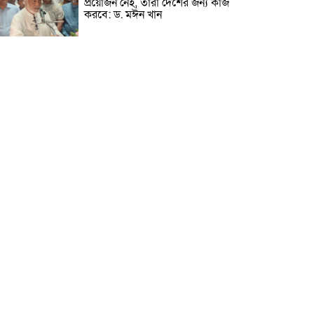
প্রয়োজন নেই, তারা দেশের জন্য কাজ
করবে: ড. মঈন খান
নিখোঁজের তিনদিন পর মাইক্রোবাস
চালকের মরদেহ উদ্ধার
উৎসবমুখর আয়োজনে গয়েশপুর
পদ্মলোচন উচ্চ বিদ্যালয়ের ৮১তম
বার্ষিক ক্রীড়া প্রতিযোগিতা