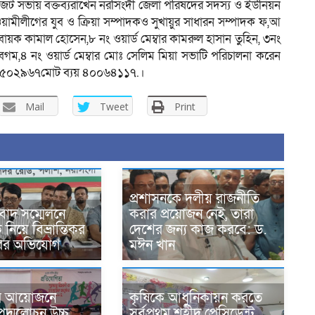
 বাজেট সভায় বক্তব্যরাখেন নরসিংদী জেলা পরিষদের সদস্য ও ইউনিয়ন
ীলীগের যুব ও ক্রিয়া সম্পাদকও সুখায়ুর সাধারন সম্পাদক ফ,আ
য়ক কামাল হোসেন,৮ নং ওয়ার্ড মেম্বার কামরুল হাসান তুহিন, ৩নং
বেগম,৪ নং ওয়ার্ড মেম্বার মোঃ সেলিম মিয়া সভাটি পরিচালনা করেন
০৫০২৯৬৭মোট ব্যয় ৪০০৬৪১১৭.।
Mail
Tweet
Print
প্রশাসনকে দলীয় রাজনীতি
বাদ সম্মেলনে
করার প্রয়োজন নেই, তারা
িয়ে বিভ্রান্তিকর
দেশের জন্য কাজ করবে: ড.
ারের অভিযোগ
মঈন খান
র আয়োজনে
কৃষিকে আধুনিকায়ন করতে
দ্মলোচন উচ্চ
সর্বপ্রথম শহীদ প্রেসিডেন্ট