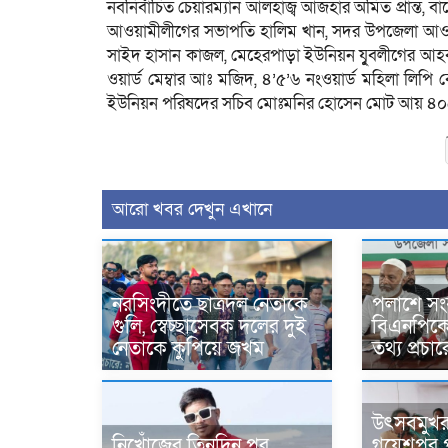
নবনির্বাচিত চেয়ারম্যান আলহাজ্ব আজহার অমিত প্রান্ত,
আওয়ামীলীগের সভাপতি হালিম খান, সদর উপজেলা আওয়াম
সাইদ হাসান কাজল, মেহেরপাড়া ইউনিয়ন যুৃবলীগের আহবা
ওয়ার্ড মেম্বার আঃ মজিদ, ৪’৫’৬ নংওয়ার্ড মহিলা লিপি 
ইউনিয়ন পরিষদের সচিব মোঃমনির হোসেন মোট আয় ৪
আরো খবর দেখুন এখানে
নরসিংদীতে ছাত্রদল নেতাকে
পলাশে সং
গুলি, স্বেচ্ছাসেবক দলের দুই
বিএনপিকে ন
নেতাকে কুপিয়ে জখম
তথ্য প্রচ
উৎসবমুখ
নিখোঁজের তিনদিন পর
গয়েশপুর প