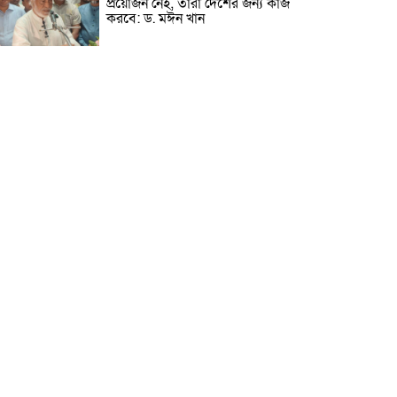
প্রয়োজন নেই, তারা দেশের জন্য কাজ
করবে: ড. মঈন খান
নিখোঁজের তিনদিন পর মাইক্রোবাস
চালকের মরদেহ উদ্ধার
উৎসবমুখর আয়োজনে গয়েশপুর
পদ্মলোচন উচ্চ বিদ্যালয়ের ৮১তম
বার্ষিক ক্রীড়া প্রতিযোগিতা