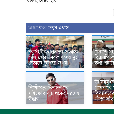
ব্যবস্হা নেওয়া হবে।
আরো খবর দেখুন এখানে
নরসিংদীতে ছাত্রদল নেতাকে
পলাশে সং
গুলি, স্বেচ্ছাসেবক দলের দুই
বিএনপিকে ন
নেতাকে কুপিয়ে জখম
তথ্য প্রচ
উৎসবমুখ
নিখোঁজের তিনদিন পর
গয়েশপুর প
মাইক্রোবাস চালকের মরদেহ
বিদ্যালয়ে
উদ্ধার
ক্রীড়া প্র