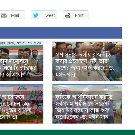
Mail
Tweet
Print
প্রশাসনকে দলীয় রাজনীতি
বাদ সম্মেলনে
করার প্রয়োজন নেই, তারা
িয়ে বিভ্রান্তিকর
দেশের জন্য কাজ করবে: ড.
ারের অভিযোগ
মঈন খান
র আয়োজনে
কৃষিকে আধুনিকায়ন করতে
দ্মলোচন উচ্চ
সর্বপ্রথম শহীদ প্রেসিডেন্ট
র ৮১তম বার্ষিক
জিয়াউর রহমান কাজ শুরু
তিযোগিতা
করেছিলেন -ড. মঈন খান