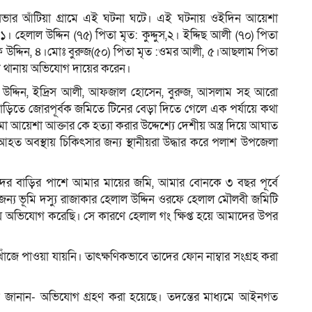
সভার আঁটিয়া গ্রামে এই ঘটনা ঘটে। এই ঘটনায় ওইদিন আয়েশা
 হেলাল উদ্দিন (৭৫) পিতা মৃত: কুদ্দুস,২। ইদ্দিছ আলী (৭০) পিতা
উদ্দিন, ৪।মোঃ বুরুজ(৫০) পিতা মৃত :ওমর আলী, ৫।আছলাম পিতা
শ থানায় অভিযোগ দায়ের করেন।
েলাল উদ্দিন, ইদ্রিস আলী, আফজাল হোসেন, বুরুজ, আসলাম সহ আরো
়িতে জোরপূর্বক জমিতে টিনের বেড়া দিতে গেলে এক পর্যায়ে কথা
মা আয়েশা আক্তার কে হত্যা করার উদ্দেশ্যে দেশীয় অস্ত্র দিয়ে আঘাত
ত অবস্থায় চিকিৎসার জন্য স্থানীয়রা উদ্ধার করে পলাশ উপজেলা
র বাড়ির পাশে আমার মায়ের জমি, আমার বোনকে ৩ বছর পূর্বে
ন্য ভূমি দস্যু রাজাকার হেলাল উদ্দিন ওরফে হেলাল মৌলবী জমিটি
য় অভিযোগ করেছি। সে কারণে হেলাল গং ক্ষিপ্ত হয়ে আমাদের উপর
জে পাওয়া যায়নি। তাৎক্ষণিকভাবে তাদের ফোন নাম্বার সংগ্রহ করা
ন জানান- অভিযোগ গ্রহণ করা হয়েছে। তদন্তের মাধ্যমে আইনগত