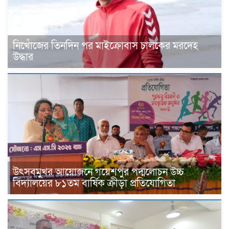
নিখোঁজের তিনদিন পর মাইক্রোবাস চালকের মরদেহ
উদ্ধার
উৎসবমুখর আয়োজনে গয়েশপুর পদ্মলোচন উচ্চ
বিদ্যালয়ের ৮১তম বার্ষিক ক্রীড়া প্রতিযোগিতা