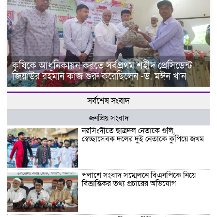
কৃষিকে আধুনিকায়ন করতে সর্বপ্রথম শহীদ প্রেসিডেন্ট
জিয়াউর রহমান কাজ শুরু করেছিলেন -ড. মঈন খান
সর্বশেষ সংবাদ
জনপ্রিয় সংবাদ
নরসিংদীতে ছাত্রদল নেতাকে গুলি,
স্বেচ্ছাসেবক দলের দুই নেতাকে কুপিয়ে জখম
পলাশে সংবাদ সম্মেলনে বিএনপিকে নিয়ে
বিভ্রান্তিকর তথ্য প্রচারের অভিযোগ