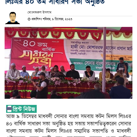
লিঃএর ৪০ তম সাধারণ সভা অনুষ্ঠিত
মোঃনজরুল ইসলাম
প্রকাশিতঃ শনিবার, ৯ ডিসেম্বর, ২০২৩
আজ ৯ ডিসেম্বর মাধবদী সোনার বাংলা সমবায় কটন মিলস লিঃএর
৪০ বার্ষিক সাধারণ সভা অনুষ্ঠিত হয় সভায় সভাপতিত্বকরেন সোনার
বাংলা সমবায় কটন মিলস লিঃএর সম্মানিত সভাপতি ও মাধবদী