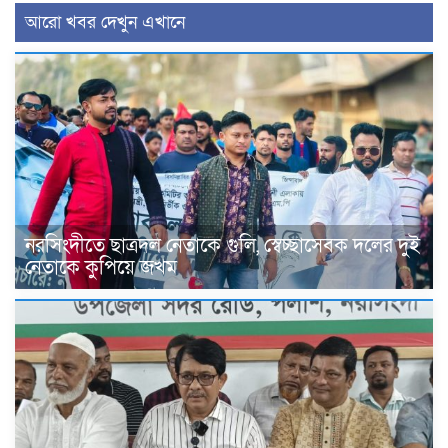
আরো খবর দেখুন এখানে
নরসিংদীতে ছাত্রদল নেতাকে গুলি, স্বেচ্ছাসেবক দলের দুই
নেতাকে কুপিয়ে জখম