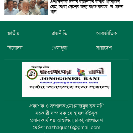
প্রশাসনকে দলীয় রাজনীতি করার প্রয়োজন
নেই, তারা দেশের জন্য কাজ করবে: ড. মঈন
খান
নিখোঁজের তিনদিন পর মাইক্রোবাস চালকের
জাতীয়
রাজনীতি
আন্তর্জাতিক
মরদেহ উদ্ধার
বিনোদন
খেলাধুলা
সারাদেশ
উৎসবমুখর আয়োজনে গয়েশপুর পদ্মলোচন
উচ্চ বিদ্যালয়ের ৮১তম বার্ষিক ক্রীড়া
প্রতিযোগিতা
প্রকাশক ও সম্পাদক:মোঃনাজমুল হক মণি
সহকারী সম্পাদক:মোহাম্মদ ইউসুফ
প্রধান কার্যালয়:আশুলিয়া, ঢাকা, বাংলাদেশ
মেইল: nazhaque16@gmail.com