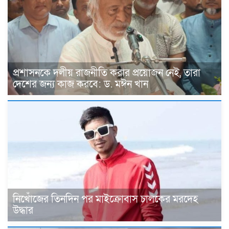
প্রশাসনকে দলীয় রাজনীতি করার প্রয়োজন নেই, তারা
দেশের জন্য কাজ করবে: ড. মঈন খান
নিখোঁজের তিনদিন পর মাইক্রোবাস চালকের মরদেহ
উদ্ধার