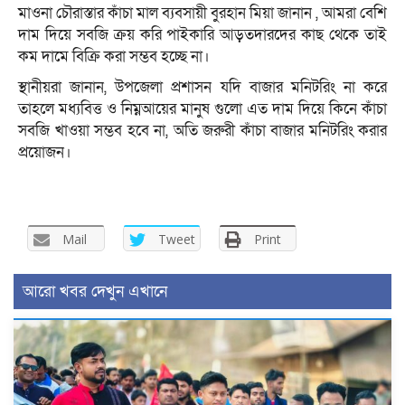
মাওনা চৌরাস্তার কাঁচা মাল ব্যবসায়ী বুরহান মিয়া জানান , আমরা বেশি
দাম দিয়ে সবজি ক্রয় করি পাইকারি আড়তদারদের কাছ থেকে তাই
কম দামে বিক্রি করা সম্ভব হচ্ছে না।
স্থানীয়রা জানান, উপজেলা প্রশাসন যদি বাজার মনিটরিং না করে
তাহলে মধ্যবিত্ত ও নিম্নআয়ের মানুষ গুলো এত দাম দিয়ে কিনে কাঁচা
সবজি খাওয়া সম্ভব হবে না, অতি জরুরী কাঁচা বাজার মনিটরিং করার
প্রয়োজন।
Mail
Tweet
Print
আরো খবর দেখুন এখানে