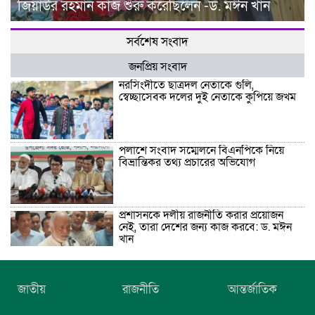
জিয়াউর রহমান কাজ শুরু করেছিলেন -ড. মঈন খান
সর্বশেষ সংবাদ
জনপ্রিয় সংবাদ
নরসিংদীতে ছাত্রদল নেতাকে গুলি,
স্বেচ্ছাসেবক দলের দুই নেতাকে কুপিয়ে জখম
পলাশে সংবাদ সম্মেলনে বিএনপিকে নিয়ে
বিভ্রান্তিকর তথ্য প্রচারের অভিযোগ
প্রশাসনকে দলীয় রাজনীতি করার প্রয়োজন
নেই, তারা দেশের জন্য কাজ করবে: ড. মঈন
খান
নিখোঁজের তিনদিন পর মাইক্রোবাস চালকের
জাতীয়
রাজনীতি
আন্তর্জাতিক
মরদেহ উদ্ধার