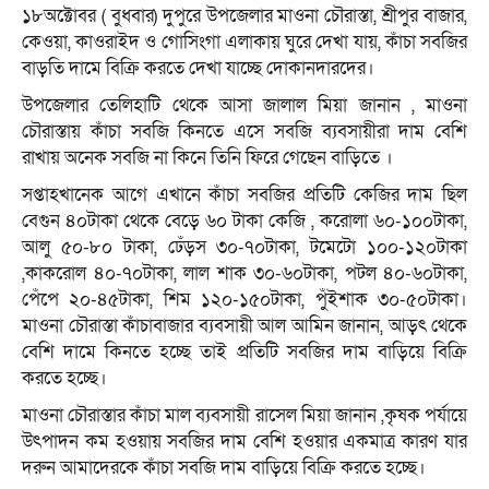
১৮অক্টোবর ( বুধবার) দুপুরে উপজেলার মাওনা চৌরাস্তা, শ্রীপুর বাজার,
কেওয়া, কাওরাইদ ও গোসিংগা এলাকায় ঘুরে দেখা যায়, কাঁচা সবজির
বাড়তি দামে বিক্রি করতে দেখা যাচ্ছে দোকানদারদের।
উপজেলার তেলিহাটি থেকে আসা জালাল মিয়া জানান , মাওনা
চৌরাস্তায় কাঁচা সবজি কিনতে এসে সবজি ব্যবসায়ীরা দাম বেশি
রাখায় অনেক সবজি না কিনে তিনি ফিরে গেছেন বাড়িতে ।
সপ্তাহখানেক আগে এখানে কাঁচা সবজির প্রতিটি কেজির দাম ছিল
বেগুন ৪০টাকা থেকে বেড়ে ৬০ টাকা কেজি , করোলা ৬০-১০০টাকা,
আলু ৫০-৮০ টাকা, ঢেঁড়স ৩০-৭০টাকা, টমেটো ১০০-১২০টাকা
,কাকরোল ৪০-৭০টাকা, লাল শাক ৩০-৬০টাকা, পটল ৪০-৬০টাকা,
পেঁপে ২০-৪৫টাকা, শিম ১২০-১৫০টাকা, পুঁইশাক ৩০-৫০টাকা।
মাওনা চৌরাস্তা কাঁচাবাজার ব্যবসায়ী আল আমিন জানান, আড়ৎ থেকে
বেশি দামে কিনতে হচ্ছে তাই প্রতিটি সবজির দাম বাড়িয়ে বিক্রি
করতে হচ্ছে।
মাওনা চৌরাস্তার কাঁচা মাল ব্যবসায়ী রাসেল মিয়া জানান ,কৃষক পর্যায়ে
উৎপাদন কম হওয়ায় সবজির দাম বেশি হওয়ার একমাত্র কারণ যার
দরুন আমাদেরকে কাঁচা সবজি দাম বাড়িয়ে বিক্রি করতে হচ্ছে।