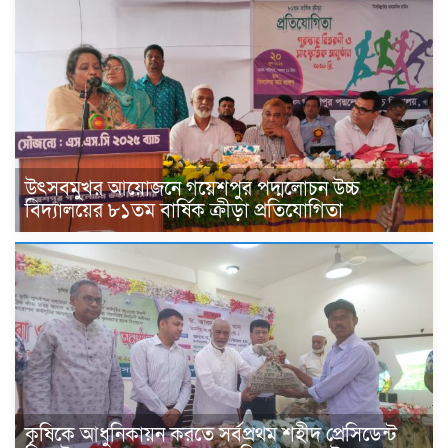
উৎসবমুখর আয়োজনে গয়েশপুর পদ্মলোচন উচ্চ
বিদ্যালয়ের ৮১তম বার্ষিক ক্রীড়া প্রতিযোগিতা
কৃষিকে আধুনিকায়ন করতে সর্বপ্রথম শহীদ প্রেসিডেন্ট