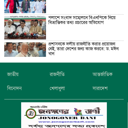
পলাশে সংবাদ সম্মেলনে বিএনপিকে নিয়ে
বিভ্রান্তিকর তথ্য প্রচারের অভিযোগ
প্রশাসনকে দলীয় রাজনীতি করার প্রয়োজন
নেই, তারা দেশের জন্য কাজ করবে: ড. মঈন
খান
নিখোঁজের তিনদিন পর মাইক্রোবাস চালকের
জাতীয়
রাজনীতি
আন্তর্জাতিক
মরদেহ উদ্ধার
বিনোদন
খেলাধুলা
সারাদেশ
উৎসবমুখর আয়োজনে গয়েশপুর পদ্মলোচন
উচ্চ বিদ্যালয়ের ৮১তম বার্ষিক ক্রীড়া
প্রতিযোগিতা