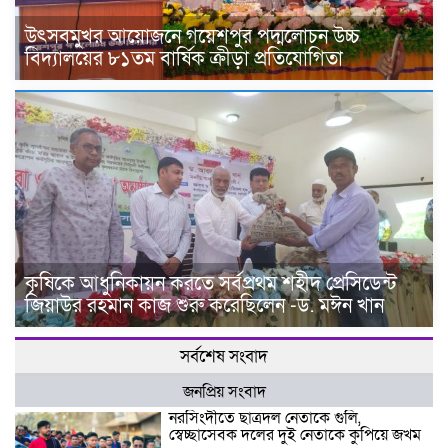
উৎসবমুখর আয়োজনে গয়েশপুর পদ্মলোচন উচ্চ
বিদ্যালয়ের ৮১তম বার্ষিক ক্রীড়া প্রতিযোগিতা
কৃষিকে আধুনিকায়ন করতে সর্বপ্রথম শহীদ প্রেসিডেন্ট
জিয়াউর রহমান কাজ শুরু করেছিলেন -ড. মঈন খান
সর্বশেষ সংবাদ
জনপ্রিয় সংবাদ
নরসিংদীতে ছাত্রদল নেতাকে গুলি,
স্বেচ্ছাসেবক দলের দুই নেতাকে কুপিয়ে জখম