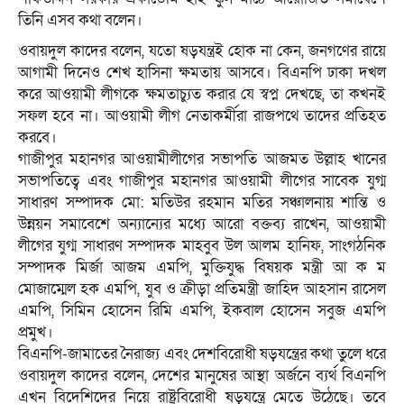
তিনি এসব কথা বলেন।
ওবায়দুল কাদের বলেন, যতো ষড়যন্ত্রই হোক না কেন, জনগণের রায়ে
আগামী দিনেও শেখ হাসিনা ক্ষমতায় আসবে। বিএনপি ঢাকা দখল
করে আওয়ামী লীগকে ক্ষমতাচ্যুত করার যে স্বপ্ন দেখছে, তা কখনই
সফল হবে না। আওয়ামী লীগ নেতাকর্মীরা রাজপথে তাদের প্রতিহত
করবে।
গাজীপুর মহানগর আওয়ামীলীগের সভাপতি আজমত উল্লাহ খানের
সভাপতিত্বে এবং গাজীপুর মহানগর আওয়ামী লীগের সাবেক যুগ্ম
সাধারণ সম্পাদক মো: মতিউর রহমান মতির সঞ্চালনায় শান্তি ও
উন্নয়ন সমাবেশে অন্যান্যের মধ্যে আরো বক্তব্য রাখেন, আওয়ামী
লীগের যুগ্ম সাধারণ সম্পাদক মাহবুব উল আলম হানিফ, সাংগঠনিক
সম্পাদক মির্জা আজম এমপি, মুক্তিযুদ্ধ বিষয়ক মন্ত্রী আ ক ম
মোজাম্মেল হক এমপি, যুব ও ক্রীড়া প্রতিমন্ত্রী জাহিদ আহসান রাসেল
এমপি, সিমিন হোসেন রিমি এমপি, ইকবাল হোসেন সবুজ এমপি
প্রমুখ।
বিএনপি-জামাতের নৈরাজ্য এবং দেশবিরোধী ষড়যন্ত্রের কথা তুলে ধরে
ওবায়দুল কাদের বলেন, দেশের মানুষের আস্থা অর্জনে ব্যর্থ বিএনপি
এখন বিদেশিদের নিয়ে রাষ্ট্রবিরোধী ষড়যন্ত্রে মেতে উঠেছে। তবে