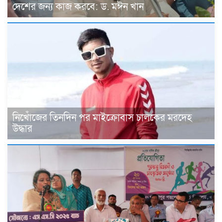
দেশের জন্য কাজ করবে: ড. মঈন খান
নিখোঁজের তিনদিন পর মাইক্রোবাস চালকের মরদেহ
উদ্ধার