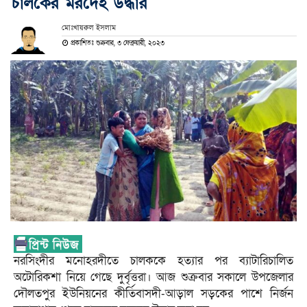
চালকের মরদেহ উদ্ধার
মোঃখায়রুল ইসলাম
প্রকাশিতঃ শুক্রবার, ৩ ফেব্রুয়ারী, ২০২৩
নরসিংদীর মনোহরদীতে চালককে হত্যার পর ব্যাটারিচালিত
অটোরিকশা নিয়ে গেছে দুর্বৃত্তরা। আজ শুক্রবার সকালে উপজেলার
দৌলতপুর ইউনিয়নের কীর্তিবাসদী-আড়াল সড়কের পাশে নির্জন