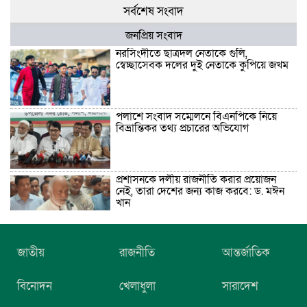
সর্বশেষ সংবাদ
জনপ্রিয় সংবাদ
নরসিংদীতে ছাত্রদল নেতাকে গুলি,
স্বেচ্ছাসেবক দলের দুই নেতাকে কুপিয়ে জখম
পলাশে সংবাদ সম্মেলনে বিএনপিকে নিয়ে
বিভ্রান্তিকর তথ্য প্রচারের অভিযোগ
প্রশাসনকে দলীয় রাজনীতি করার প্রয়োজন
নেই, তারা দেশের জন্য কাজ করবে: ড. মঈন
খান
নিখোঁজের তিনদিন পর মাইক্রোবাস চালকের
জাতীয়
রাজনীতি
আন্তর্জাতিক
মরদেহ উদ্ধার
বিনোদন
খেলাধুলা
সারাদেশ
উৎসবমুখর আয়োজনে গয়েশপুর পদ্মলোচন