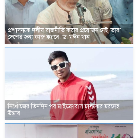
প্রশাসনকে দলীয় রাজনীতি করার প্রয়োজন নেই, তারা
দেশের জন্য কাজ করবে: ড. মঈন খান
নিখোঁজের তিনদিন পর মাইক্রোবাস চালকের মরদেহ
উদ্ধার