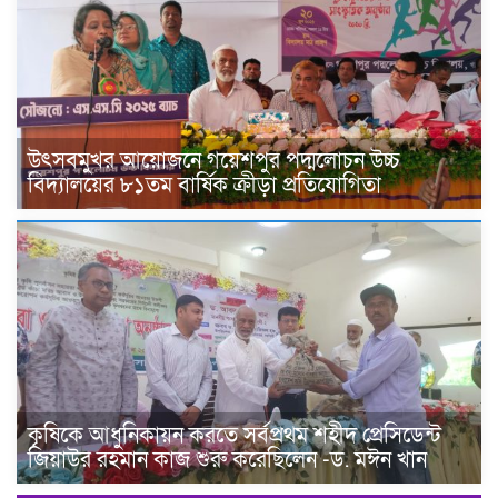
উৎসবমুখর আয়োজনে গয়েশপুর পদ্মলোচন উচ্চ
বিদ্যালয়ের ৮১তম বার্ষিক ক্রীড়া প্রতিযোগিতা
কৃষিকে আধুনিকায়ন করতে সর্বপ্রথম শহীদ প্রেসিডেন্ট
জিয়াউর রহমান কাজ শুরু করেছিলেন -ড. মঈন খান