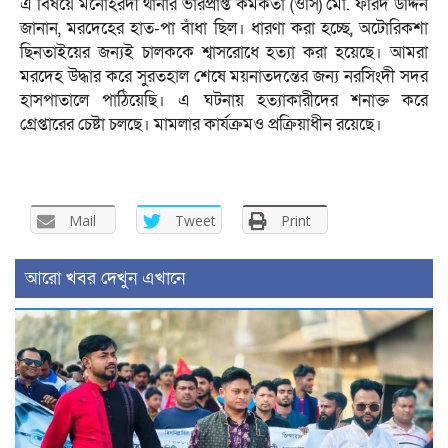
এ বিষয়ে মনোহরদী থানার ভারপ্রাপ্ত কর্মকর্তা (ওসি) মো. ফরিদ উদ্দিন
জানান, মরদেহের হাত-পা বাঁধা ছিল। ধারণা করা হচ্ছে, অটোরিকশা
ছিনতাইয়ের জন্যই চালককে শ্বাসরোধে হত্যা করা হয়েছে। আমরা
মরদেহ উদ্ধার করে সুরতহাল শেষে ময়নাতদন্তের জন্য নরসিংদী সদর
হাসপাতালে পাঠিয়েছি। এ ঘটনায় হত্যাকারীদের শনাক্ত করে
গ্রেপ্তারের চেষ্টা চলছে। মামলার কার্যক্রমও প্রক্রিয়াধীন রয়েছে।
Mail
Tweet
Print
আরো খবর দেখুন এখানে