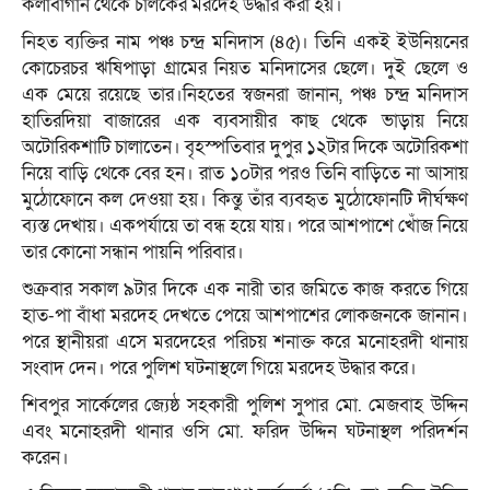
কলাবাগান থেকে চালকের মরদেহ উদ্ধার করা হয়।
নিহত ব্যক্তির নাম পঞ্চ চন্দ্র মনিদাস (৪৫)। তিনি একই ইউনিয়নের
কোচেরচর ঋষিপাড়া গ্রামের নিয়ত মনিদাসের ছেলে। দুই ছেলে ও
এক মেয়ে রয়েছে তার।নিহতের স্বজনরা জানান, পঞ্চ চন্দ্র মনিদাস
হাতিরদিয়া বাজারের এক ব্যবসায়ীর কাছ থেকে ভাড়ায় নিয়ে
অটোরিকশাটি চালাতেন। বৃহস্পতিবার দুপুর ১২টার দিকে অটোরিকশা
নিয়ে বাড়ি থেকে বের হন। রাত ১০টার পরও তিনি বাড়িতে না আসায়
মুঠোফোনে কল দেওয়া হয়। কিন্তু তাঁর ব্যবহৃত মুঠোফোনটি দীর্ঘক্ষণ
ব্যস্ত দেখায়। একপর্যায়ে তা বন্ধ হয়ে যায়। পরে আশপাশে খোঁজ নিয়ে
তার কোনো সন্ধান পায়নি পরিবার।
শুক্রবার সকাল ৯টার দিকে এক নারী তার জমিতে কাজ করতে গিয়ে
হাত-পা বাঁধা মরদেহ দেখতে পেয়ে আশপাশের লোকজনকে জানান।
পরে স্থানীয়রা এসে মরদেহের পরিচয় শনাক্ত করে মনোহরদী থানায়
সংবাদ দেন। পরে পুলিশ ঘটনাস্থলে গিয়ে মরদেহ উদ্ধার করে।
শিবপুর সার্কেলের জ্যেষ্ঠ সহকারী পুলিশ সুপার মো. মেজবাহ উদ্দিন
এবং মনোহরদী থানার ওসি মো. ফরিদ উদ্দিন ঘটনাস্থল পরিদর্শন
করেন।