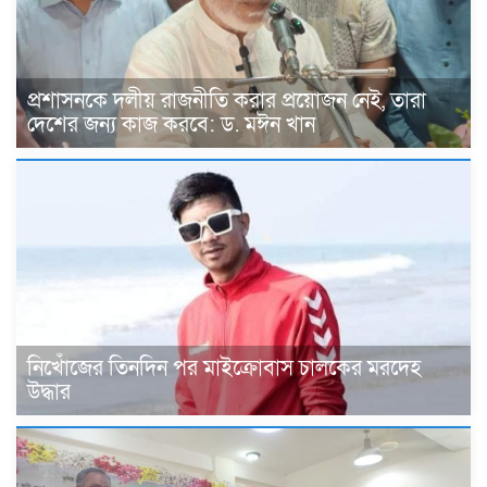
প্রশাসনকে দলীয় রাজনীতি করার প্রয়োজন নেই, তারা
দেশের জন্য কাজ করবে: ড. মঈন খান
নিখোঁজের তিনদিন পর মাইক্রোবাস চালকের মরদেহ
উদ্ধার