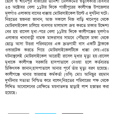
ছেলে ও খানেপুর বাজারের তানিশা টেলিকমের স্বত্বাধিকারী।রবিবার
২৩ অক্টোবর বেলা ১১টার দিকে গাজীপুরের কালীগঞ্জ উপজেলার
মূলগাঁও এলাকায় বাসের ধাক্কায় মোটরসাইকেল উল্টে এ দুর্ঘটনা ঘটে।
নিহতের স্বজনরা জানান, আজ সকালে নিজ বাড়ি খানেপুর থেকে
মোটরসাইকেল চালিয়ে ব্যবসার মালামাল ক্রয় করতে ঢাকার উদ্দেশ্য
বের হয় রাসেল মৃধা।পরে বেলা ১১টায় দিকে কালীগঞ্জের মূলগাঁও
এলাকার খানাবাড়ী নামক মাদরাসার সামনে পৌঁছালে ঢাকা থেকে
ছেড়ে আসা উত্তরা পরিবহনের এক দ্রুতগামী বাস একটি ট্রাককে
ওভারটেক করতে গিয়ে মোটরসাইকেলটিকে ধাক্কা দেয়।এতে
ঘটনাস্থলেই মোটরসাইকেল আরোহী রাসেল মৃধার মৃত্যু হয়।রাসেল
মৃধাকে কালীগঞ্জ সরকারি হাসপাতালে নেওয়া হলে কর্তব্যরত
চিকিৎসক জানান,হাসপাতালে আনার পূর্বে তাঁর মৃত্যু বরণ হয়েছে।
কালীগঞ্জে থানার ভারপ্রাপ্ত কর্মকর্তা (ওসি) মোঃ আনিছুর রহমান
দুর্ঘটনার সত্যতা নিশ্চিত করে বলেন,নিহতের পরিবারের পক্ষ থেকে
লিখিত আবেদেনের প্রেক্ষিতে ময়নাতদন্ত ছাড়াই লাশ হস্তান্তর করা
হয়েছে।