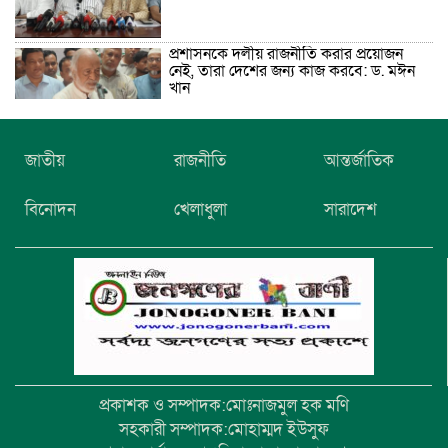
প্রশাসনকে দলীয় রাজনীতি করার প্রয়োজন
নেই, তারা দেশের জন্য কাজ করবে: ড. মঈন
খান
নিখোঁজের তিনদিন পর মাইক্রোবাস চালকের
জাতীয়
রাজনীতি
আন্তর্জাতিক
মরদেহ উদ্ধার
বিনোদন
খেলাধুলা
সারাদেশ
উৎসবমুখর আয়োজনে গয়েশপুর পদ্মলোচন
উচ্চ বিদ্যালয়ের ৮১তম বার্ষিক ক্রীড়া
প্রতিযোগিতা
প্রকাশক ও সম্পাদক:মোঃনাজমুল হক মণি
সহকারী সম্পাদক:মোহাম্মদ ইউসুফ