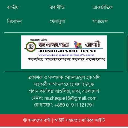
নিখোঁজের তিনদিন পর মাইক্রোবাস চালকের
জাতীয়
রাজনীতি
আন্তর্জাতিক
মরদেহ উদ্ধার
বিনোদন
খেলাধুলা
সারাদেশ
উৎসবমুখর আয়োজনে গয়েশপুর পদ্মলোচন
উচ্চ বিদ্যালয়ের ৮১তম বার্ষিক ক্রীড়া
প্রতিযোগিতা
প্রকাশক ও সম্পাদক:মোঃনাজমুল হক মণি
সহকারী সম্পাদক:মোহাম্মদ ইউসুফ
প্রধান কার্যালয়:আশুলিয়া, ঢাকা, বাংলাদেশ
মেইল: nazhaque16@gmail.com
যোগাযোগ: +880 01911121791
© জনগণের বাণী | আইটি সহায়তাঃ
সাব্বির আইটি