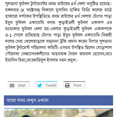
সুলতানা ফুটবল টুর্নামেন্টের প্রথম রাউন্ডের ৪র্থ খেলা অনুষ্ঠিত হয়েছে।
মঙ্গলবার (৪ অক্টোবর) বিকালে মুসাবিন হাকিম ডিগ্রি কলেজ মাঠে
হাজারো দর্শকের উপস্থিতিতে প্রথম রাউন্ডের ৪র্থ খেলায় টেংগর পাড়া
ইয়ুথ ফুটবল একাডেমি বনাম কুড়াইতলী ফুটবল একাদশ এর
মধ্যেকার ফুটবল খেলা হয়।খেলায় কুড়াইতলী ফুটবল একাদশকে
৩-১ গোলে হারিয়েছে টেংগর পাড়া ইয়ুথ ফুটবল একাডেমি।বিজয়ী
দলের সেরা খেলোয়াড়কে সম্মাননা ট্রফি প্রদান করেন নিগার সুলতানা
ফুটবল টুর্নামেন্ট পরিচালনা কমিটি।এসময় উপস্থিত ছিলেন ঘোড়াশাল
পৌরসভা সেচ্চাসেবকলীগের আহবায়ক সৈয়দ জয়নাল হোসেন,মোঃ
ইয়াসিন মিয়া,মোঃজাহিদুল ইসলাম নয়ন প্রমুখ।
Mail
Tweet
Print
আরো খবর দেখুন এখানে