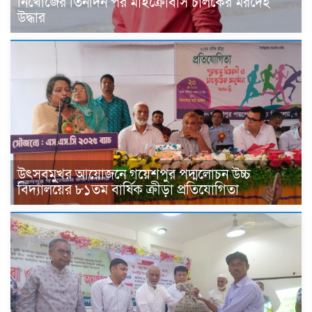
নিখোঁজের তিনদিন পর মাইক্রোবাস চালকের মরদেহ
উদ্ধার
উৎসবমুখর আয়োজনে গয়েশপুর পদ্মলোচন উচ্চ
বিদ্যালয়ের ৮১তম বার্ষিক ক্রীড়া প্রতিযোগিতা