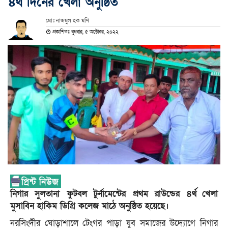
৪র্থ দিনের খেলা অনুষ্ঠিত
মোঃ নাজমুল হক মণি
প্রকাশিতঃ বুধবার, ৫ অক্টোবর, ২০২২
নিগার সুলতানা ফুটবল টুর্নামেন্টের প্রথম রাউন্ডের ৪র্থ
খেলা
মুসাবিন হাকিম ডিগ্রি কলেজ মাঠে অনুষ্ঠিত হয়েছে।
নরসিংদীর ঘোড়াশালে টেংগর পাড়া যুব সমাজের উদ্যোগে নিগার