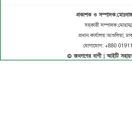
প্রকাশক ও সম্পাদক:মোঃনা
সহকারী সম্পাদক:মোহাম্
প্রধান কার্যালয়:আশুলিয়া, ঢা
যোগাযোগ: +880 0191
© জনগণের বাণী | আইটি সহায়ত