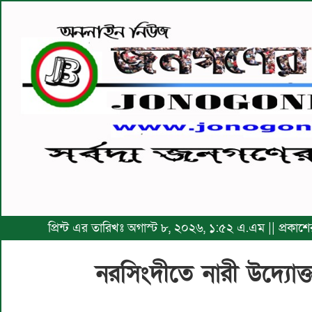
প্রিন্ট এর তারিখঃ অগাস্ট ৮, ২০২৬, ১:৫২ এ.এম || প্রকা
নরসিংদীতে নারী উদ্যোক্তার