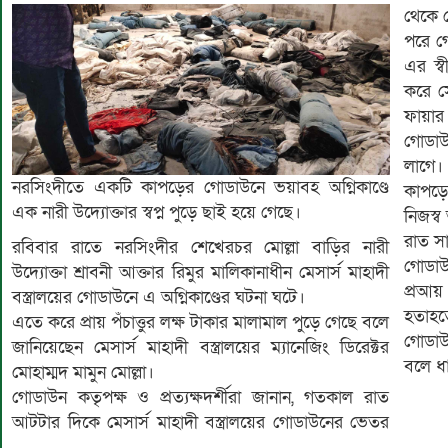
থেকে ধ
পরে গ
এর স্ব
করে সে
ফায়া
গোডাউ
লাগে।
নরসিংদীতে একটি কাপড়ের গোডাউনে ভয়াবহ অগ্নিকাণ্ডে
কাপড়ে
এক নারী উদ্যোক্তার স্বপ্ন পুড়ে ছাই হয়ে গেছে।
নিজস্ব 
রাত সা
রবিবার রাতে নরসিংদীর শেখেরচর মোল্লা বাড়ির নারী
গোডাউ
উদ্যোক্তা শ্রাবনী আক্তার রিমুর মালিকানাধীন মেসার্স মাহাদী
প্রআয়
বস্ত্রালয়ের গোডাউনে এ অগ্নিকাণ্ডের ঘটনা ঘটে।
হতাহত
এতে করে প্রায় পঁচাত্তুর লক্ষ টাকার মালামাল পুড়ে গেছে বলে
গোডাউ
জানিয়েছেন মেসার্স মাহাদী বস্ত্রালয়ের ম্যানেজিং ডিরেক্টর
বলে ধ
মোহাম্মদ মামুন মোল্লা।
গোডাউন কতৃপক্ষ ও প্রত্যক্ষদর্শীরা জানান, গতকাল রাত
আটটার দিকে মেসার্স মাহাদী বস্ত্রালয়ের গোডাউনের ভেতর